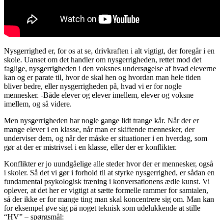
Nysgerrighed er, for os at se, drivkraften i alt vigtigt, der foregår i en
skole. Uanset om det handler om nysgerrigheden, rettet mod det
faglige, nysgerrigheden i den voksnes undersøgelse af hvad eleverne
kan og er parate til, hvor de skal hen og hvordan man hele tiden
bliver bedre, eller nysgerrigheden på, hvad vi er for nogle
mennesker. -Både elever og elever imellem, elever og voksne
imellem, og så videre.
Men nysgerrigheden har nogle gange lidt trange kår. Når der er
mange elever i en klasse, når man er skiftende mennesker, der
underviser dem, og når der måske er situationer i en hverdag, som
gør at der er mistrivsel i en klasse, eller der er konflikter.
Konflikter er jo uundgåelige alle steder hvor der er mennesker, også
i skoler. Så det vi gør i forhold til at styrke nysgerrighed, er sådan en
fundamental psykologisk træning i konversationens ædle kunst. Vi
oplever, at det her er vigtigt at sætte formelle rammer for samtalen,
så der ikke er for mange ting man skal koncentrere sig om. Man kan
for eksempel øve sig på noget teknisk som udelukkende at stille
“HV” – spørgsmål: