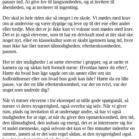
pauser ind. At give lov til langsomheden, og at invitere til
åbenheden, og at inviterer til ingenting.
Der skal jo hele tiden ske så meget i en skole. Vi mødes med krav
om at undervise og være dygtige og leve op til det ene eller andet
eller tredje. Men det er jo ikke kun vi voksne som mødes med krav.
Det er jo også eleverne, som tit har en drivkraft mod at der skal ske
noget nyt, eller en klassekultur som er skabt igennem lang tid, hvor
man ikke har fået trænet tålmodigheden, eftertænksomheden,
pausen.
Her er der muligheder i at sætte eleverne i grupper, og at sætte et
kamera op og sådan helt formelt træne: Hvordan hører du efter?,
Hørte du hvad hun lige sagde om sin søster eller om sin
fodboldtræner eller om hvad hun godt kan lide? Hørte du en lille
pause, var der en lille eftertænksomhed, var der en tvivl, var der
noget som undrede dig?
Når vi træner eleverne i for eksempel at stille gode spørgsmål, så
træner vi deres nysgerrighed, også overfor sig selv. Når vi giver
rum, plads og invitation til at undersøge andre, så har vi også
muligheden for at sige, at når du giver den opmærksomhed, den tid,
den tålmodighed, den indsats og energi, det er at interessere sig for
et andet menneske, også selvom det kun er fire minutter indenfor en
ramme, jamen så er det som regel sådan, at den nysgerrighed også