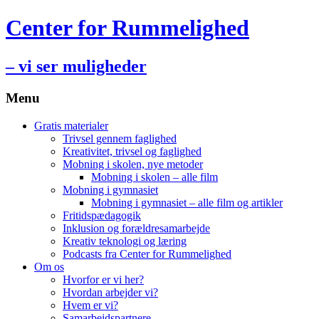
Center for Rummelighed
– vi ser muligheder
Menu
Hop
Gratis materialer
til
Trivsel gennem faglighed
indhold
Kreativitet, trivsel og faglighed
Mobning i skolen, nye metoder
Mobning i skolen – alle film
Mobning i gymnasiet
Mobning i gymnasiet – alle film og artikler
Fritidspædagogik
Inklusion og forældresamarbejde
Kreativ teknologi og læring
Podcasts fra Center for Rummelighed
Om os
Hvorfor er vi her?
Hvordan arbejder vi?
Hvem er vi?
Samarbejdspartnere