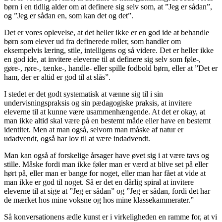
børn i en tidlig alder om at definere sig selv som, at ”Jeg er sådan”,
og ”Jeg er sådan en, som kan det og det”.
Det er vores oplevelse, at det heller ikke er en god ide at behandle
børn som elever ud fra definerede roller, som handler om
eksempelvis læring, stile, intelligens og så videre. Det er heller ikke
en god ide, at invitere eleverne til at definere sig selv som føle-,
gøre-, røre-, tænke-, handle- eller spille fodbold børn, eller at ”Det er
ham, der er altid er god til at slås”.
I stedet er det godt systematisk at vænne sig til i sin
undervisningspraksis og sin pædagogiske praksis, at invitere
eleverne til at kunne være usammenhængende. At det er okay, at
man ikke altid skal være på en bestemt måde eller have en bestemt
identitet. Men at man også, selvom man måske af natur er
udadvendt, også har lov til at være indadvendt.
Man kan også af forskelige årsager have øvet sig i at være tavs og
stille. Måske fordi man ikke føler man er værd at blive set på eller
hørt på, eller man er bange for noget, eller man har fået at vide at
man ikke er god til noget. Så er det en dårlig spiral at invitere
eleverne til at sige at ”Jeg er sådan” og ”Jeg er sådan, fordi det har
de mærket hos mine voksne og hos mine klassekammerater.”
Så konversationens ædle kunst er i virkeligheden en ramme for, at vi