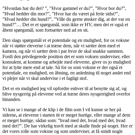
”Hvordan har du det? ”, ”Hvor gammel er du?”, ”Hvor bor du?”,
”Hvad hedder din mor?”, ”Hvor har du været på ferie sidst?”,
”Hvad hedder din hund?”, ”Ville du gerne ønsker dig, at der var en
hund?”… Det er et spørgsmål, som ikke er HV, men det er også et
åbent spørgsmål, som fortsætter ned ad en sti.
Den slags spørgsmål er et potentiale og en mulighed, for os voksne
når vi støtter eleverne i at træne dem, når vi sætter dem med et
kamera, og når vi sætter dem i par hvor de skal snakke sammen.
Fordi den privilegerede position det er som voksen underviser, eller
konsulent, at komme og arbejde med eleverne, giver os jo mulighed
for at lytte mere end at tale. Så for os som voksne er der også et
potentiale, en mulighed, en åbning, en anledning til noget andet end
vi plejer når vi skal undervise i et fagligt stof.
Det er en mulighed jeg vil opfordre enhver til at benytte sig af, og
blive nysgerrig på eleverne ved at træne deres nysgerrighed overfor
hinanden.
Vi kan se i mange af de klip i de film som I vil kunne se her på
siderne
,
at eleverne i starten tit er meget hurtige, eller mange af dem
er meget hurtige, sådan som: ”hvad med det, hvad med det, hvad
med det?”. De har virkelig travlt med at skulle finde på noget. Her er
det vores rolle som voksne og som underviser, at få smidt nogle