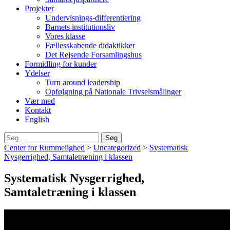
Projekter
Undervisnings-differentiering
Barnets institutionsliv
Vores klasse
Fællesskabende didaktikker
Det Rejsende Forsamlingshus
Formidling for kunder
Ydelser
Turn around leadership
Opfølgning på Nationale Trivselsmålinger
Vær med
Kontakt
English
Søg
efter:
Center for Rummelighed
>
Uncategorized
>
Systematisk
Nysgerrighed, Samtaletræning i klassen
Systematisk Nysgerrighed,
Samtaletræning i klassen