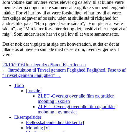
som voksne kan invitere vores elever og os selv, til at kunne være
mennesker på nogen mere sammensatte og ikke sammenhængende
måder. For vi har lov til at være forskellige, vi har lov til at være
forskelige udgaver af os selv, uden at skulle stå til rådighed for
andres blik på at ”Han plejer at være sådan”, ”Hun plejer at være
sådan”, og ”Min lærer forventer det og det, positivt eller negativt af
mig”. Som undervisere har vi også lov til at være sammensatte.
Det er nok det vigtigste at sige om konversation, at det er det at
tillade os at have en samtale med os selv om, hvem vi gerne vil
være.
20/10/2016
Uncategorized
Søren Kjær Jensen
Indlægsnavigation
←
Introduktion til Trivsel gennem Faglighed
Faglighed, Fase to af
“Trivsel gennem Faglighed”
→
Todo
[forside]
ZLET -Oversigt over alle film og artikler,
mobning i skolen
ZLET – Oversigt over alle film og artikler,
mobning i gymnasiet
Eksempelsider
Fællesskabende didaktikker [x]
Mobning [x]