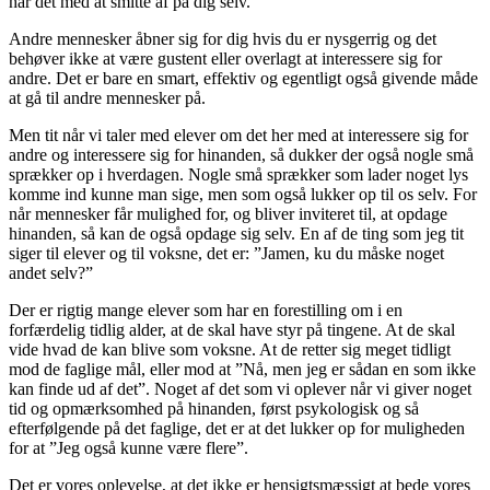
har det med at smitte af på dig selv.
Andre mennesker åbner sig for dig hvis du er nysgerrig og det
behøver ikke at være gustent eller overlagt at interessere sig for
andre. Det er bare en smart, effektiv og egentligt også givende måde
at gå til andre mennesker på.
Men tit når vi taler med elever om det her med at interessere sig for
andre og interessere sig for hinanden, så dukker der også nogle små
sprækker op i hverdagen. Nogle små sprækker som lader noget lys
komme ind kunne man sige, men som også lukker op til os selv. For
når mennesker får mulighed for, og bliver inviteret til, at opdage
hinanden, så kan de også opdage sig selv. En af de ting som jeg tit
siger til elever og til voksne, det er: ”Jamen, ku du måske noget
andet selv?”
Der er rigtig mange elever som har en forestilling om i en
forfærdelig tidlig alder, at de skal have styr på tingene. At de skal
vide hvad de kan blive som voksne. At de retter sig meget tidligt
mod de faglige mål, eller mod at ”Nå, men jeg er sådan en som ikke
kan finde ud af det”. Noget af det som vi oplever når vi giver noget
tid og opmærksomhed på hinanden, først psykologisk og så
efterfølgende på det faglige, det er at det lukker op for muligheden
for at ”Jeg også kunne være flere”.
Det er vores oplevelse, at det ikke er hensigtsmæssigt at bede vores