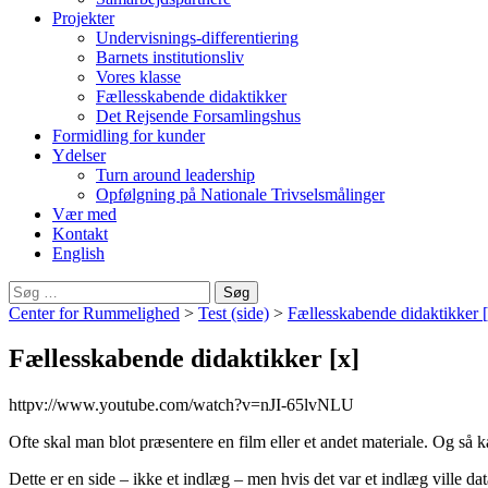
Projekter
Undervisnings-differentiering
Barnets institutionsliv
Vores klasse
Fællesskabende didaktikker
Det Rejsende Forsamlingshus
Formidling for kunder
Ydelser
Turn around leadership
Opfølgning på Nationale Trivselsmålinger
Vær med
Kontakt
English
Søg
efter:
Center for Rummelighed
>
Test (side)
>
Fællesskabende didaktikker [
Fællesskabende didaktikker [x]
httpv://www.youtube.com/watch?v=nJI-65lvNLU
Ofte skal man blot præsentere en film eller et andet materiale. Og så 
Dette er en side – ikke et indlæg – men hvis det var et indlæg ville d