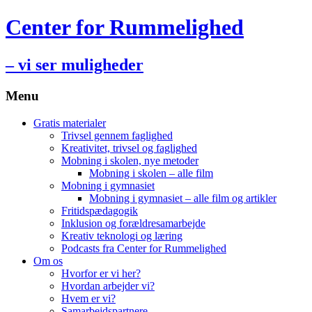
Center for Rummelighed
– vi ser muligheder
Menu
Hop
Gratis materialer
til
Trivsel gennem faglighed
indhold
Kreativitet, trivsel og faglighed
Mobning i skolen, nye metoder
Mobning i skolen – alle film
Mobning i gymnasiet
Mobning i gymnasiet – alle film og artikler
Fritidspædagogik
Inklusion og forældresamarbejde
Kreativ teknologi og læring
Podcasts fra Center for Rummelighed
Om os
Hvorfor er vi her?
Hvordan arbejder vi?
Hvem er vi?
Samarbejdspartnere