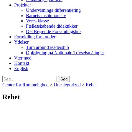
Projekter
Undervisnings-differentiering
Barnets institutionsliv
Vores klasse
Fællesskabende didaktikker
Det Rejsende Forsamlingshus
Formidling for kunder
Ydelser
Turn around leadership
Opfølgning på Nationale Trivselsmålinger
Vær med
Kontakt
English
Søg
efter:
Center for Rummelighed
>
Uncategorized
>
Rebet
Rebet