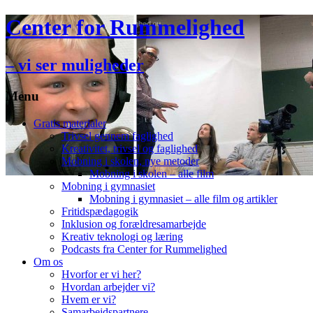
Center for Rummelighed
– vi ser muligheder
Menu
Hop
Gratis materialer
til
Trivsel gennem faglighed
indhold
Kreativitet, trivsel og faglighed
Mobning i skolen, nye metoder
Mobning i skolen – alle film
Mobning i gymnasiet
Mobning i gymnasiet – alle film og artikler
Fritidspædagogik
Inklusion og forældresamarbejde
Kreativ teknologi og læring
Podcasts fra Center for Rummelighed
Om os
Hvorfor er vi her?
Hvordan arbejder vi?
Hvem er vi?
Samarbejdspartnere