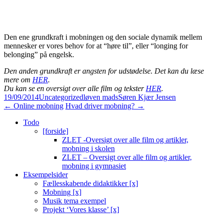
Den ene grundkraft i mobningen og den sociale dynamik mellem
mennesker er vores behov for at “høre til”, eller “longing for
belonging” på engelsk.
Den anden grundkraft er angsten for udstødelse. Det kan du læse
mere om
HER
.
Du kan se en oversigt over alle film og tekster
HER
.
19/09/2014
Uncategorized
løven mads
Søren Kjær Jensen
Indlægsnavigation
←
Online mobning
Hvad driver mobning?
→
Todo
[forside]
ZLET -Oversigt over alle film og artikler,
mobning i skolen
ZLET – Oversigt over alle film og artikler,
mobning i gymnasiet
Eksempelsider
Fællesskabende didaktikker [x]
Mobning [x]
Musik tema exempel
Projekt ‘Vores klasse’ [x]