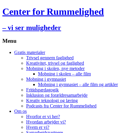
Center for Rummelighed
– vi ser muligheder
Menu
Hop
Gratis materialer
til
Trivsel gennem faglighed
indhold
Kreativitet, trivsel og faglighed
Mobning i skolen, nye metoder
Mobning i skolen – alle film
Mobning i gymnasiet
Mobning i gymnasiet – alle film og artikler
Fritidspædagogik
Inklusion og forældresamarbejde
Kreativ teknologi og læring
Podcasts fra Center for Rummelighed
Om os
Hvorfor er vi her?
Hvordan arbejder vi?
Hvem er vi?
Samarbejdspartnere