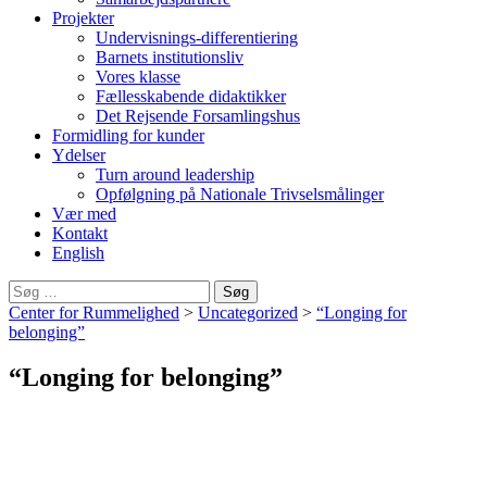
Projekter
Undervisnings-differentiering
Barnets institutionsliv
Vores klasse
Fællesskabende didaktikker
Det Rejsende Forsamlingshus
Formidling for kunder
Ydelser
Turn around leadership
Opfølgning på Nationale Trivselsmålinger
Vær med
Kontakt
English
Søg
efter:
Center for Rummelighed
>
Uncategorized
>
“Longing for
belonging”
“Longing for belonging”