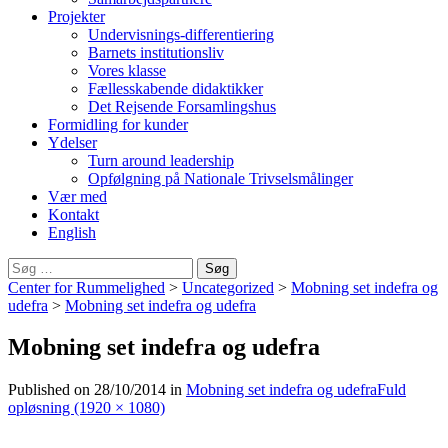
Projekter
Undervisnings-differentiering
Barnets institutionsliv
Vores klasse
Fællesskabende didaktikker
Det Rejsende Forsamlingshus
Formidling for kunder
Ydelser
Turn around leadership
Opfølgning på Nationale Trivselsmålinger
Vær med
Kontakt
English
Søg
efter:
Center for Rummelighed
>
Uncategorized
>
Mobning set indefra og
udefra
>
Mobning set indefra og udefra
Mobning set indefra og udefra
Published on
28/10/2014
in
Mobning set indefra og udefra
Fuld
opløsning (1920 × 1080)