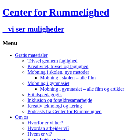
Center for Rummelighed
– vi ser muligheder
Menu
Hop
Gratis materialer
til
Trivsel gennem faglighed
indhold
Kreativitet, trivsel og faglighed
Mobning i skolen, nye metoder
Mobning i skolen – alle film
Mobning i gymnasiet
Mobning i gymnasiet – alle film og artikler
Fritidspædagogik
Inklusion og forældresamarbejde
Kreativ teknologi og læring
Podcasts fra Center for Rummelighed
Om os
Hvorfor er vi her?
Hvordan arbejder vi?
Hvem er vi?
Samarbejdspartnere