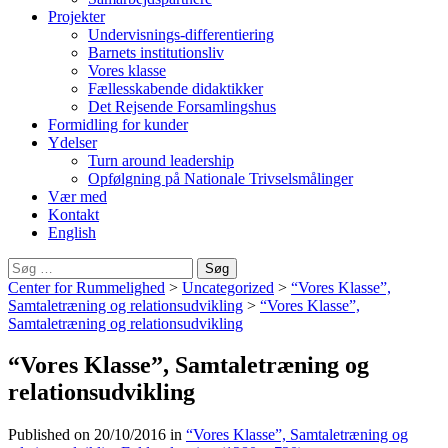
Projekter
Undervisnings-differentiering
Barnets institutionsliv
Vores klasse
Fællesskabende didaktikker
Det Rejsende Forsamlingshus
Formidling for kunder
Ydelser
Turn around leadership
Opfølgning på Nationale Trivselsmålinger
Vær med
Kontakt
English
Søg
efter:
Center for Rummelighed
>
Uncategorized
>
“Vores Klasse”,
Samtaletræning og relationsudvikling
>
“Vores Klasse”,
Samtaletræning og relationsudvikling
“Vores Klasse”, Samtaletræning og
relationsudvikling
Published on
20/10/2016
in
“Vores Klasse”, Samtaletræning og