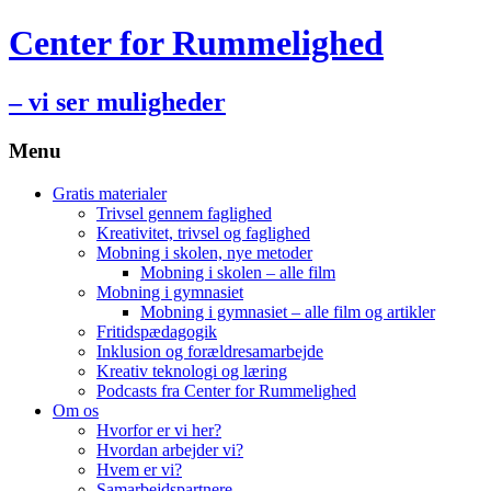
Center for Rummelighed
– vi ser muligheder
Menu
Hop
Gratis materialer
til
Trivsel gennem faglighed
indhold
Kreativitet, trivsel og faglighed
Mobning i skolen, nye metoder
Mobning i skolen – alle film
Mobning i gymnasiet
Mobning i gymnasiet – alle film og artikler
Fritidspædagogik
Inklusion og forældresamarbejde
Kreativ teknologi og læring
Podcasts fra Center for Rummelighed
Om os
Hvorfor er vi her?
Hvordan arbejder vi?
Hvem er vi?
Samarbejdspartnere