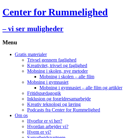
Center for Rummelighed
– vi ser muligheder
Menu
Hop
Gratis materialer
til
Trivsel gennem faglighed
indhold
Kreativitet, trivsel og faglighed
Mobning i skolen, nye metoder
Mobning i skolen – alle film
Mobning i gymnasiet
Mobning i gymnasiet – alle film og artikler
Fritidspædagogik
Inklusion og forældresamarbejde
Kreativ teknologi og læring
Podcasts fra Center for Rummelighed
Om os
Hvorfor er vi her?
Hvordan arbejder vi?
Hvem er vi?
Samarbejdspartnere