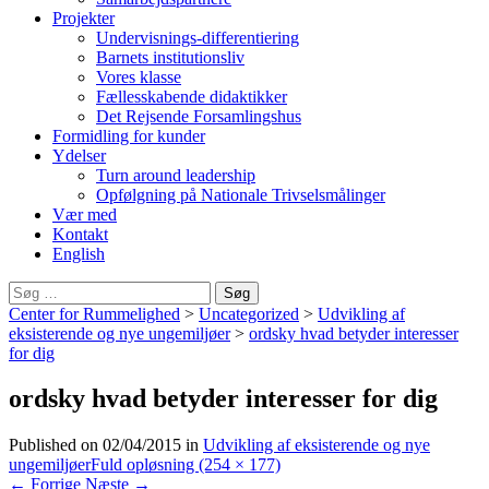
Projekter
Undervisnings-differentiering
Barnets institutionsliv
Vores klasse
Fællesskabende didaktikker
Det Rejsende Forsamlingshus
Formidling for kunder
Ydelser
Turn around leadership
Opfølgning på Nationale Trivselsmålinger
Vær med
Kontakt
English
Søg
efter:
Center for Rummelighed
>
Uncategorized
>
Udvikling af
eksisterende og nye ungemiljøer
>
ordsky hvad betyder interesser
for dig
ordsky hvad betyder interesser for dig
Published on
02/04/2015
in
Udvikling af eksisterende og nye
ungemiljøer
Fuld opløsning (254 × 177)
←
Forrige
Næste
→