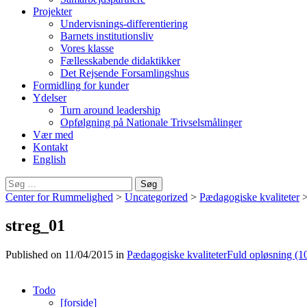
Projekter
Undervisnings-differentiering
Barnets institutionsliv
Vores klasse
Fællesskabende didaktikker
Det Rejsende Forsamlingshus
Formidling for kunder
Ydelser
Turn around leadership
Opfølgning på Nationale Trivselsmålinger
Vær med
Kontakt
English
Søg
efter:
Center for Rummelighed
>
Uncategorized
>
Pædagogiske kvaliteter
streg_01
Published on
11/04/2015
in
Pædagogiske kvaliteter
Fuld opløsning (1
Todo
[forside]