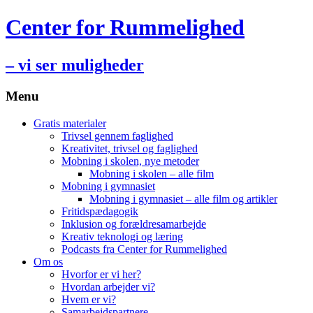
Center for Rummelighed
– vi ser muligheder
Menu
Hop
Gratis materialer
til
Trivsel gennem faglighed
indhold
Kreativitet, trivsel og faglighed
Mobning i skolen, nye metoder
Mobning i skolen – alle film
Mobning i gymnasiet
Mobning i gymnasiet – alle film og artikler
Fritidspædagogik
Inklusion og forældresamarbejde
Kreativ teknologi og læring
Podcasts fra Center for Rummelighed
Om os
Hvorfor er vi her?
Hvordan arbejder vi?
Hvem er vi?
Samarbejdspartnere