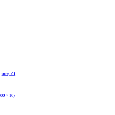
>
streg_01
000 × 10)