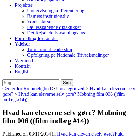
Projekter
Undervisnings-differentiering
Barnets institutionsliv
Vores klasse
Fællesskabende didaktikker
Det Rejsende Forsamlingshus
Formidling for kunder
Ydelser
Turn around leadership
Opfølgning på Nationale Trivselsmålinger
Vær med
Kontakt
English
Søg
efter:
Center for Rummelighed
>
Uncategorized
>
Hvad kan eleverne selv
gøre?
>
Hvad kan eleverne selv gøre? Mobning film 006 ((film
indlæg #14))
Hvad kan eleverne selv gøre? Mobning
film 006 ((film indlæg #14))
Published on
03/11/2014
in
Hvad kan eleverne selv gøre?
Fuld