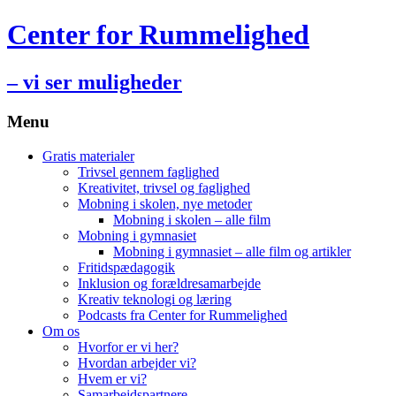
Center for Rummelighed
– vi ser muligheder
Menu
Hop
Gratis materialer
til
Trivsel gennem faglighed
indhold
Kreativitet, trivsel og faglighed
Mobning i skolen, nye metoder
Mobning i skolen – alle film
Mobning i gymnasiet
Mobning i gymnasiet – alle film og artikler
Fritidspædagogik
Inklusion og forældresamarbejde
Kreativ teknologi og læring
Podcasts fra Center for Rummelighed
Om os
Hvorfor er vi her?
Hvordan arbejder vi?
Hvem er vi?
Samarbejdspartnere