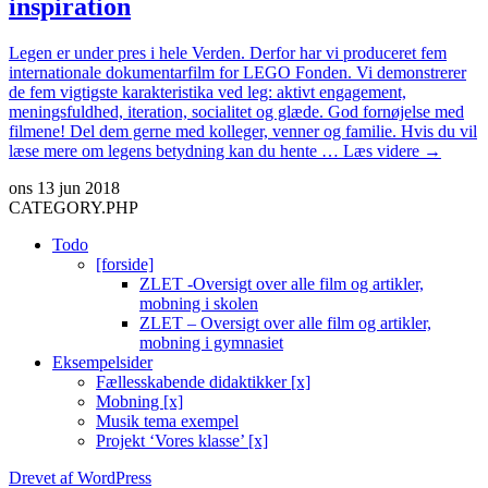
inspiration
Legen er under pres i hele Verden. Derfor har vi produceret fem
internationale dokumentarfilm for LEGO Fonden. Vi demonstrerer
de fem vigtigste karakteristika ved leg: aktivt engagement,
meningsfuldhed, iteration, socialitet og glæde. God fornøjelse med
filmene! Del dem gerne med kolleger, venner og familie. Hvis du vil
At
læse mere om legens betydning kan du hente …
Læs videre
→
lære
ons 13 jun 2018
gennem
CATEGORY.PHP
leg
-
Todo
internatio
[forside]
inspiratio
ZLET -Oversigt over alle film og artikler,
mobning i skolen
ZLET – Oversigt over alle film og artikler,
mobning i gymnasiet
Eksempelsider
Fællesskabende didaktikker [x]
Mobning [x]
Musik tema exempel
Projekt ‘Vores klasse’ [x]
Drevet af WordPress