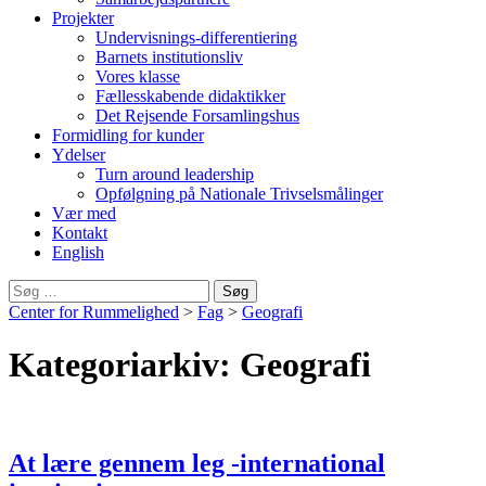
Projekter
Undervisnings-differentiering
Barnets institutionsliv
Vores klasse
Fællesskabende didaktikker
Det Rejsende Forsamlingshus
Formidling for kunder
Ydelser
Turn around leadership
Opfølgning på Nationale Trivselsmålinger
Vær med
Kontakt
English
Søg
efter:
Center for Rummelighed
>
Fag
>
Geografi
Kategoriarkiv: Geografi
At lære gennem leg -international