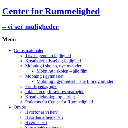
Center for Rummelighed
– vi ser muligheder
Menu
Hop
Gratis materialer
til
Trivsel gennem faglighed
indhold
Kreativitet, trivsel og faglighed
Mobning i skolen, nye metoder
Mobning i skolen – alle film
Mobning i gymnasiet
Mobning i gymnasiet – alle film og artikler
Fritidspædagogik
Inklusion og forældresamarbejde
Kreativ teknologi og læring
Podcasts fra Center for Rummelighed
Om os
Hvorfor er vi her?
Hvordan arbejder vi?
Hvem er vi?
Samarbejdspartnere