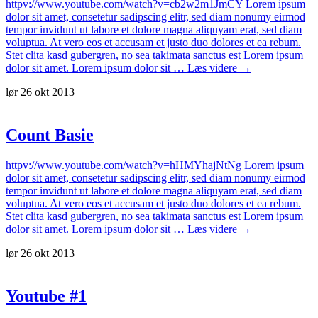
httpv://www.youtube.com/watch?v=cb2w2m1JmCY Lorem ipsum
dolor sit amet, consetetur sadipscing elitr, sed diam nonumy eirmod
tempor invidunt ut labore et dolore magna aliquyam erat, sed diam
voluptua. At vero eos et accusam et justo duo dolores et ea rebum.
Stet clita kasd gubergren, no sea takimata sanctus est Lorem ipsum
Ellington
dolor sit amet. Lorem ipsum dolor sit …
Læs videre
→
/
lør 26 okt 2013
Take
The
A
train
Count Basie
httpv://www.youtube.com/watch?v=hHMYhajNtNg Lorem ipsum
dolor sit amet, consetetur sadipscing elitr, sed diam nonumy eirmod
tempor invidunt ut labore et dolore magna aliquyam erat, sed diam
voluptua. At vero eos et accusam et justo duo dolores et ea rebum.
Stet clita kasd gubergren, no sea takimata sanctus est Lorem ipsum
Count
dolor sit amet. Lorem ipsum dolor sit …
Læs videre
→
Basie
lør 26 okt 2013
Youtube #1