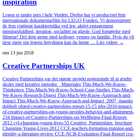
inspiration
Legen er under pres i hele Verden. Derfor har vi produceret fem
internationale dokumentarfilm for LEGO Fonden. Vi demonstrerer
de fem vigtigste karakteristika ved leg: aktivt engagement,
meningsfuldhed, iteration, socialitet og glæde. God fornøjelse med
filmene! Del dem gerne med kolleger, venner og familie. Hvis du vil
At
læse mere om legens betydning kan du hente …
Læs videre
→
lære
ons 13 jun 2018
gennem
leg
-
Creative Partnerships UK
internatio
inspiratio
Creative Partnerships var det største projekt nogensinde til at ændre
skoler med kreative metoder. Materialer This-Much-We-Know-
Thinkpiece This-Much-We-Know-School-Case-Studies This-Much-
We-Know-Research-Digest This-Much-We-Know-Approach-and-
Impact This-Much-We-Know-Approach-and-Impact_2007_maaske
dobbelt ofsted-creative-partnerships-report-15-15 nfer-2010-impact-
of-creative-partnerships-on-young-peoples-behavior-and-attainment-
234 Impact-of-Creative-Partnerships-on-Wellbeing-Final-Report-
2012 cyl-changing-young-lives-55 Creative_Partnerships_brochure
Changing-Young-Lives-2012 CCE-teachers-formation-training-and-
identity-a-literature-review CCE-NCB-Evaluation-Final-Report cce-