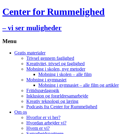
Center for Rummelighed
– vi ser muligheder
Menu
Hop
Gratis materialer
til
Trivsel gennem faglighed
indhold
Kreativitet, trivsel og faglighed
Mobning i skolen, nye metoder
Mobning i skolen – alle film
Mobning i gymnasiet
Mobning i gymnasiet – alle film og artikler
Fritidspædagogik
Inklusion og forældresamarbejde
Kreativ teknologi og læring
Podcasts fra Center for Rummelighed
Om os
Hvorfor er vi her?
Hvordan arbejder vi?
Hvem er vi?
Samarbejdspartnere