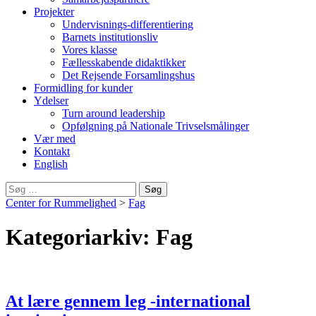
Projekter
Undervisnings-differentiering
Barnets institutionsliv
Vores klasse
Fællesskabende didaktikker
Det Rejsende Forsamlingshus
Formidling for kunder
Ydelser
Turn around leadership
Opfølgning på Nationale Trivselsmålinger
Vær med
Kontakt
English
Søg
efter:
Center for Rummelighed
>
Fag
Kategoriarkiv: Fag
At lære gennem leg -international