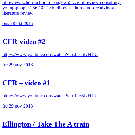
lit-review-whole-school-change-255 cce-lit-review-consulting-
young-people-256 CCE-childhood-culture-and-creativity-a-
literature-review
ons 28 okt 2015
CFR-video #2
httpv://www.youtube.com/watch?v=nJI-65lvNLU
fre 29 nov 2013
CFR – video #1
httpv://www.youtube.com/watch?v=nJI-65lvNLU
fre 29 nov 2013
Ellington / Take The A train