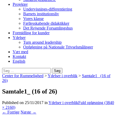
Projekter
Undervisnings-differentiering
Barnets institutionsliv
Vores klasse
Fællesskabende didaktikker
Det Rejsende Forsamlingshus
Formidling for kunder
Ydelser
Turn around leadership
Opfølgning på Nationale Trivselsmålinger
Vær med
Kontakt
English
Søg
efter:
Center for Rummelighed
>
Ydelser i overblik
>
Samtale1_ (16 of
26)
Samtale1_ (16 of 26)
Published on
25/11/2017
in
Ydelser i overblik
Fuld opløsning (3840
× 2160)
←
Forrige
Næste
→