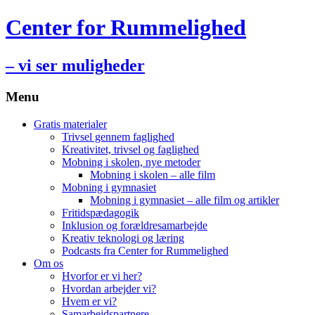
Center for Rummelighed
– vi ser muligheder
Menu
Hop
Gratis materialer
til
Trivsel gennem faglighed
indhold
Kreativitet, trivsel og faglighed
Mobning i skolen, nye metoder
Mobning i skolen – alle film
Mobning i gymnasiet
Mobning i gymnasiet – alle film og artikler
Fritidspædagogik
Inklusion og forældresamarbejde
Kreativ teknologi og læring
Podcasts fra Center for Rummelighed
Om os
Hvorfor er vi her?
Hvordan arbejder vi?
Hvem er vi?
Samarbejdspartnere